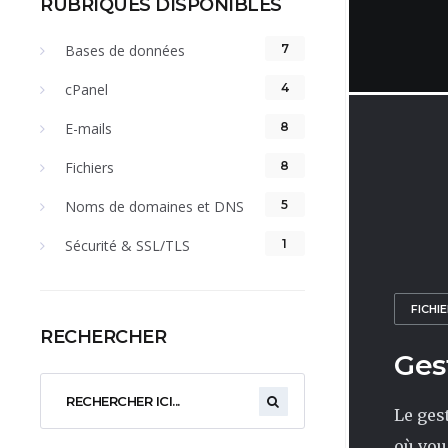
RUBRIQUES DISPONIBLES
Bases de données
7
cPanel
4
E-mails
8
Fichiers
8
Noms de domaines et DNS
5
Sécurité & SSL/TLS
1
FICHI
RECHERCHER
Ges
Le ges
où vous